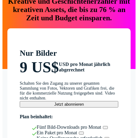
Kreative und Geschichtenerzähler mit
kreativen Assets, die bis zu 76 % an
Zeit und Budget einsparen.
Nur Bilder
9 US$
USD pro Monat jährlich
abgerechnet
Schalten Sie den Zugang zu unserer gesamten
Sammlung von Fotos, Vektoren und Grafiken frei, die
für die kommerzielle Nutzung freigegeben sind. Video
nicht enthalten.
Jetzt abonnieren
Plan beinhaltet:
Fünf Bild-Downloads pro Monat
Ein Paket pro Monat