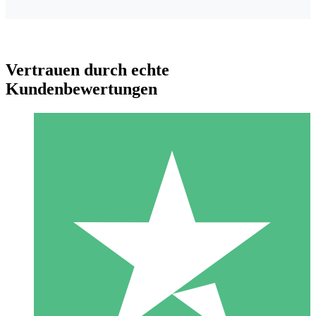
Vertrauen durch echte
Kundenbewertungen
Individuelle Credit-Pakete
Zahlen Sie nach Bedarf mit Download-Credits. Keine
monatliche Verpflichtung erforderlich.
1 Download
10
US$
00