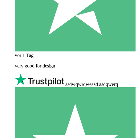
vor 1 Tag
very good for design
asdwqwrqweasd asdqwerq