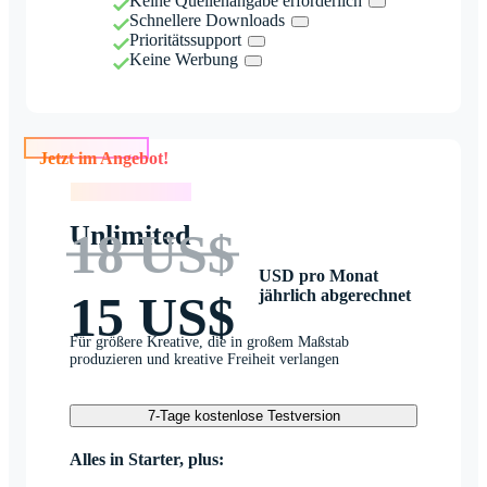
Keine Quellenangabe erforderlich
Schnellere Downloads
Prioritätssupport
Keine Werbung
Jetzt im Angebot!
Jetzt im Angebot!
Unlimited
18 US$
USD pro Monat
jährlich abgerechnet
15 US$
Für größere Kreative, die in großem Maßstab
produzieren und kreative Freiheit verlangen
7-Tage kostenlose Testversion
Alles in Starter, plus: