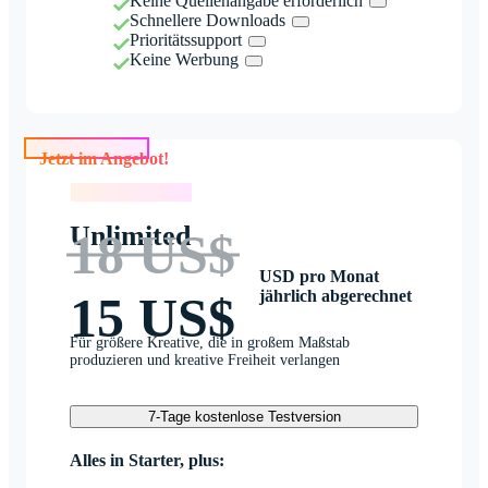
Keine Quellenangabe erforderlich
Schnellere Downloads
Prioritätssupport
Keine Werbung
Jetzt im Angebot!
Jetzt im Angebot!
Unlimited
18 US$
USD pro Monat
jährlich abgerechnet
15 US$
Für größere Kreative, die in großem Maßstab
produzieren und kreative Freiheit verlangen
7-Tage kostenlose Testversion
Alles in Starter, plus: