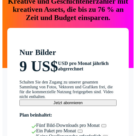
Kreative und Geschichtenerzähler mit
kreativen Assets, die bis zu 76 % an
Zeit und Budget einsparen.
Nur Bilder
9 US$
USD pro Monat jährlich
abgerechnet
Schalten Sie den Zugang zu unserer gesamten
Sammlung von Fotos, Vektoren und Grafiken frei, die
für die kommerzielle Nutzung freigegeben sind. Video
nicht enthalten.
Jetzt abonnieren
Plan beinhaltet:
Fünf Bild-Downloads pro Monat
Ein Paket pro Monat