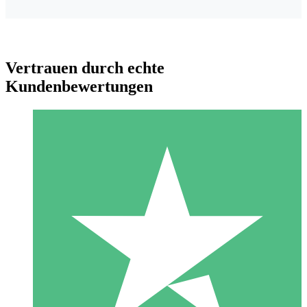
Vertrauen durch echte
Kundenbewertungen
Individuelle Credit-Pakete
Zahlen Sie nach Bedarf mit Download-Credits. Keine
monatliche Verpflichtung erforderlich.
1 Download
10
US$
00