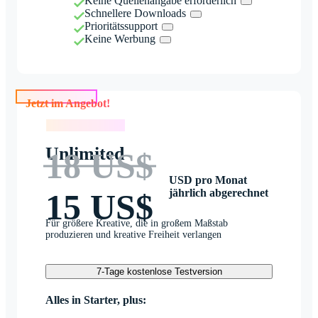
Keine Quellenangabe erforderlich
Schnellere Downloads
Prioritätssupport
Keine Werbung
Jetzt im Angebot!
Jetzt im Angebot!
Unlimited
18 US$
USD pro Monat
jährlich abgerechnet
15 US$
Für größere Kreative, die in großem Maßstab
produzieren und kreative Freiheit verlangen
7-Tage kostenlose Testversion
Alles in Starter, plus: