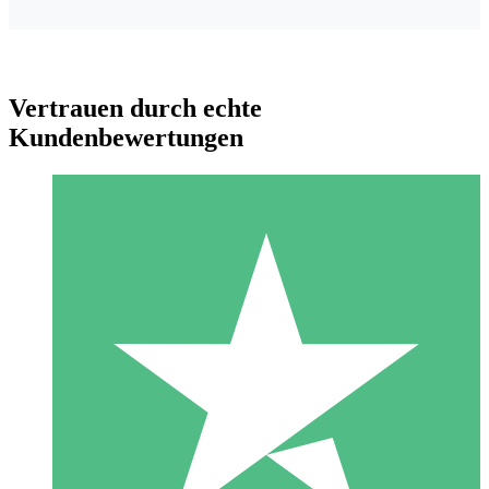
Vertrauen durch echte
Kundenbewertungen
Individuelle Credit-Pakete
Zahlen Sie nach Bedarf mit Download-Credits. Keine
monatliche Verpflichtung erforderlich.
1 Download
10
US$
00