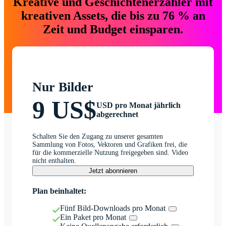
Kreative und Geschichtenerzähler mit
kreativen Assets, die bis zu 76 % an
Zeit und Budget einsparen.
Nur Bilder
9 US$
USD pro Monat jährlich
abgerechnet
Schalten Sie den Zugang zu unserer gesamten
Sammlung von Fotos, Vektoren und Grafiken frei, die
für die kommerzielle Nutzung freigegeben sind. Video
nicht enthalten.
Jetzt abonnieren
Plan beinhaltet:
Fünf Bild-Downloads pro Monat
Ein Paket pro Monat