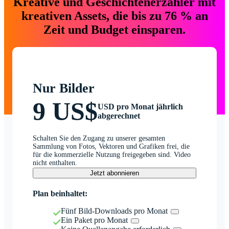
Kreative und Geschichtenerzähler mit
kreativen Assets, die bis zu 76 % an
Zeit und Budget einsparen.
Nur Bilder
9 US$
USD pro Monat jährlich
abgerechnet
Schalten Sie den Zugang zu unserer gesamten
Sammlung von Fotos, Vektoren und Grafiken frei, die
für die kommerzielle Nutzung freigegeben sind. Video
nicht enthalten.
Jetzt abonnieren
Plan beinhaltet:
Fünf Bild-Downloads pro Monat
Ein Paket pro Monat