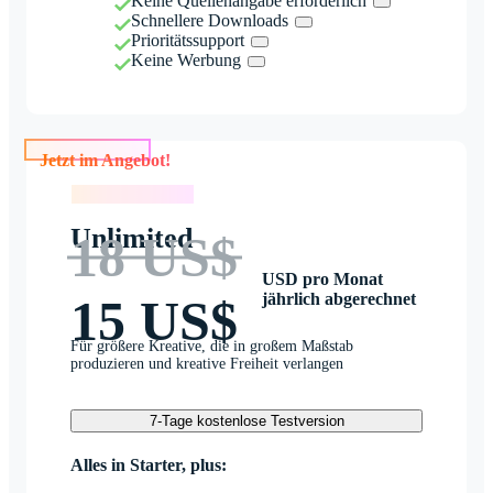
Keine Quellenangabe erforderlich
Schnellere Downloads
Prioritätssupport
Keine Werbung
Jetzt im Angebot!
Jetzt im Angebot!
Unlimited
18 US$
USD pro Monat
jährlich abgerechnet
15 US$
Für größere Kreative, die in großem Maßstab
produzieren und kreative Freiheit verlangen
7-Tage kostenlose Testversion
Alles in Starter, plus: