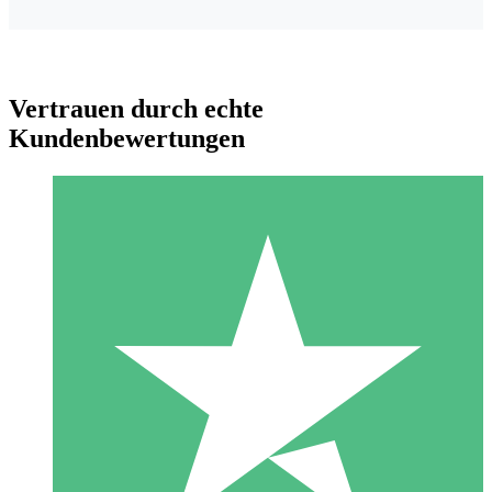
Vertrauen durch echte
Kundenbewertungen
Individuelle Credit-Pakete
Zahlen Sie nach Bedarf mit Download-Credits. Keine
monatliche Verpflichtung erforderlich.
1 Download
10
US$
00