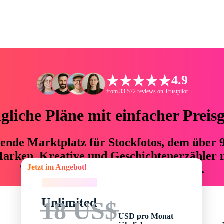
4.9
from 33.572 reviews on Trustpilot
liche Pläne mit einfacher Preis
hrende Marktplatz für Stockfotos, dem über
arken, Kreative und Geschichtenerzähler mi
Jetzt im Angebot!
76 % an Zeit und Budget einsparen.
Jetzt im Angebot!
Unlimited
18 US$
USD pro Monat