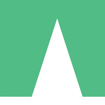
Individuelle Credit-Pakete
 nach Bedarf mit Download-Credits. Keine monatliche Verpflichtung er
1 Download
5 Downloads
10 Downloa
10
15
20
US$
00
US$
00
US$
0