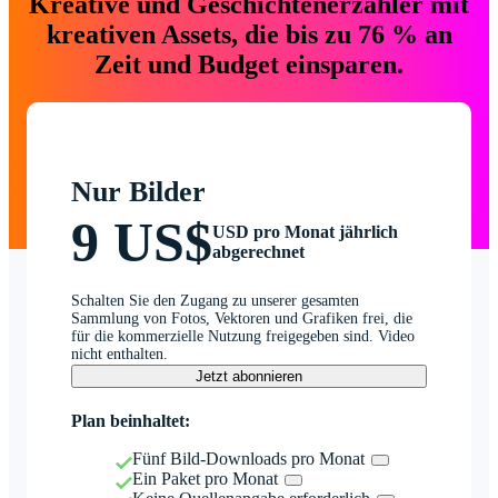
Kreative und Geschichtenerzähler mit
kreativen Assets, die bis zu 76 % an
Zeit und Budget einsparen.
Nur Bilder
9 US$
USD pro Monat jährlich
abgerechnet
Schalten Sie den Zugang zu unserer gesamten
Sammlung von Fotos, Vektoren und Grafiken frei, die
für die kommerzielle Nutzung freigegeben sind. Video
nicht enthalten.
Jetzt abonnieren
Plan beinhaltet:
Fünf Bild-Downloads pro Monat
Ein Paket pro Monat