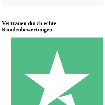
Vertrauen durch echte
Kundenbewertungen
Individuelle Credit-Pakete
Zahlen Sie nach Bedarf mit Download-Credits. Keine
monatliche Verpflichtung erforderlich.
1 Download
10
US$
00