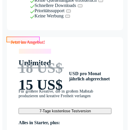
Keine Quellenangabe erforderlich
Schnellere Downloads
Prioritätssupport
Keine Werbung
Jetzt im Angebot!
Jetzt im Angebot!
Unlimited
18 US$
USD pro Monat
jährlich abgerechnet
15 US$
Für größere Kreative, die in großem Maßstab
produzieren und kreative Freiheit verlangen
7-Tage kostenlose Testversion
Alles in Starter, plus: