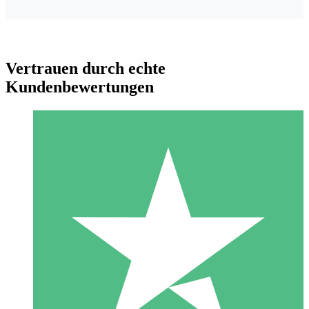
Vertrauen durch echte
Kundenbewertungen
Individuelle Credit-Pakete
Zahlen Sie nach Bedarf mit Download-Credits. Keine
monatliche Verpflichtung erforderlich.
1 Download
10
US$
00