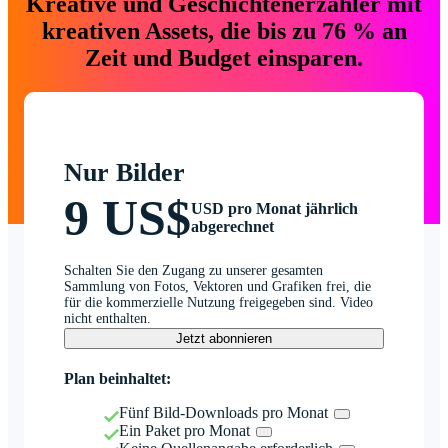
Kreative und Geschichtenerzähler mit
kreativen Assets, die bis zu 76 % an
Zeit und Budget einsparen.
Nur Bilder
9 US$
USD pro Monat jährlich
abgerechnet
Schalten Sie den Zugang zu unserer gesamten
Sammlung von Fotos, Vektoren und Grafiken frei, die
für die kommerzielle Nutzung freigegeben sind. Video
nicht enthalten.
Jetzt abonnieren
Plan beinhaltet:
Fünf Bild-Downloads pro Monat
Ein Paket pro Monat