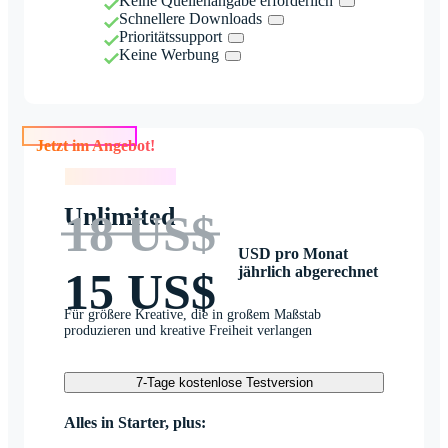
Keine Quellenangabe erforderlich
Schnellere Downloads
Prioritätssupport
Keine Werbung
Jetzt im Angebot!
Jetzt im Angebot!
Unlimited
18 US$
USD pro Monat
jährlich abgerechnet
15 US$
Für größere Kreative, die in großem Maßstab
produzieren und kreative Freiheit verlangen
7-Tage kostenlose Testversion
Alles in Starter, plus: