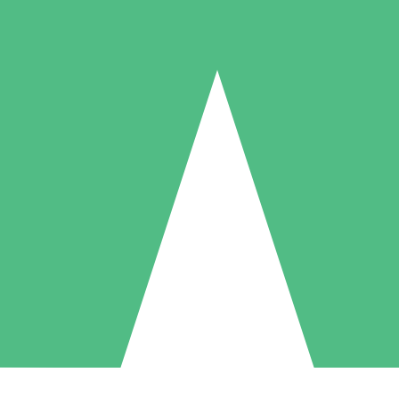
Individuelle Credit-Pakete
 nach Bedarf mit Download-Credits. Keine monatliche Verpflichtung er
1 Download
5 Downloads
10 Downloa
10
15
20
US$
00
US$
00
US$
0