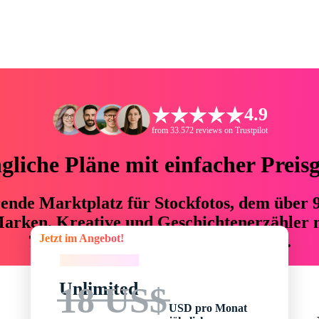
4.9
from 33.572 reviews on Trustpilot
liche Pläne mit einfacher Preis
hrende Marktplatz für Stockfotos, dem über
arken, Kreative und Geschichtenerzähler mi
Jetzt im Angebot!
76 % an Zeit und Budget einsparen.
Jetzt im Angebot!
Unlimited
18 US$
USD pro Monat