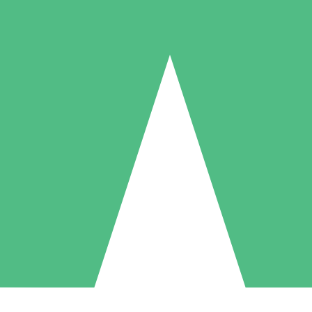
Individuelle Credit-Pakete
 nach Bedarf mit Download-Credits. Keine monatliche Verpflichtung er
1 Download
5 Downloads
10 Downloa
10
15
20
US$
00
US$
00
US$
0