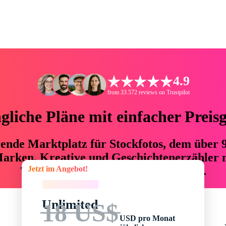
4.9
from 33.572 reviews on Trustpilot
liche Pläne mit einfacher Preis
hrende Marktplatz für Stockfotos, dem über
arken, Kreative und Geschichtenerzähler mi
Jetzt im Angebot!
76 % an Zeit und Budget einsparen.
Jetzt im Angebot!
Unlimited
18 US$
USD pro Monat