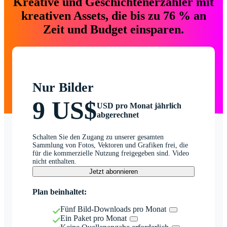
Kreative und Geschichtenerzähler mit
kreativen Assets, die bis zu 76 % an
Zeit und Budget einsparen.
Nur Bilder
9 US$
USD pro Monat jährlich
abgerechnet
Schalten Sie den Zugang zu unserer gesamten
Sammlung von Fotos, Vektoren und Grafiken frei, die
für die kommerzielle Nutzung freigegeben sind. Video
nicht enthalten.
Jetzt abonnieren
Plan beinhaltet:
Fünf Bild-Downloads pro Monat
Ein Paket pro Monat