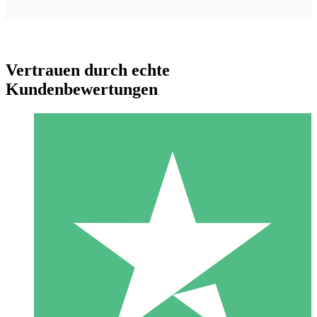
Vertrauen durch echte
Kundenbewertungen
Individuelle Credit-Pakete
Zahlen Sie nach Bedarf mit Download-Credits. Keine
monatliche Verpflichtung erforderlich.
1 Download
10
US$
00