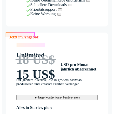
Keine Quellenangabe erforderlich
Schnellere Downloads
Prioritätssupport
Keine Werbung
Jetzt im Angebot!
Jetzt im Angebot!
Unlimited
18 US$
USD pro Monat
jährlich abgerechnet
15 US$
Für größere Kreative, die in großem Maßstab
produzieren und kreative Freiheit verlangen
7-Tage kostenlose Testversion
Alles in Starter, plus: