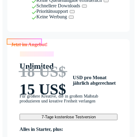
Keine Quellenangabe erforderlich
Schnellere Downloads
Prioritätssupport
Keine Werbung
Jetzt im Angebot!
Jetzt im Angebot!
Unlimited
18 US$
USD pro Monat
jährlich abgerechnet
15 US$
Für größere Kreative, die in großem Maßstab
produzieren und kreative Freiheit verlangen
7-Tage kostenlose Testversion
Alles in Starter, plus: