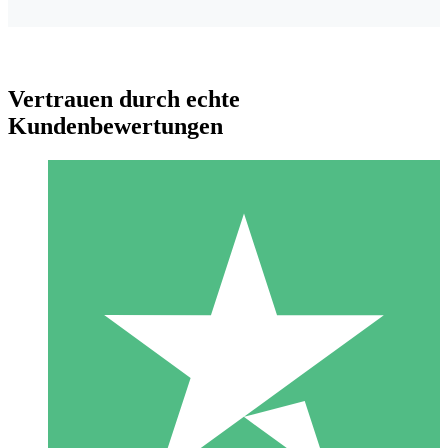
Vertrauen durch echte
Kundenbewertungen
Individuelle Credit-Pakete
Zahlen Sie nach Bedarf mit Download-Credits. Keine
monatliche Verpflichtung erforderlich.
1 Download
10
US$
00