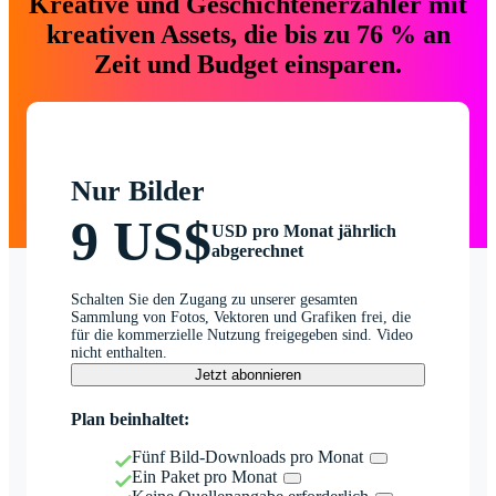
Kreative und Geschichtenerzähler mit
kreativen Assets, die bis zu 76 % an
Zeit und Budget einsparen.
Nur Bilder
9 US$
USD pro Monat jährlich
abgerechnet
Schalten Sie den Zugang zu unserer gesamten
Sammlung von Fotos, Vektoren und Grafiken frei, die
für die kommerzielle Nutzung freigegeben sind. Video
nicht enthalten.
Jetzt abonnieren
Plan beinhaltet:
Fünf Bild-Downloads pro Monat
Ein Paket pro Monat