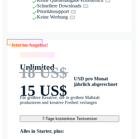
Keine Quellenangabe erforderlich
Schnellere Downloads
Prioritätssupport
Keine Werbung
Jetzt im Angebot!
Jetzt im Angebot!
Unlimited
18 US$
USD pro Monat
jährlich abgerechnet
15 US$
Für größere Kreative, die in großem Maßstab
produzieren und kreative Freiheit verlangen
7-Tage kostenlose Testversion
Alles in Starter, plus: