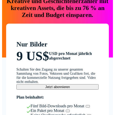
Kreative und Geschichtenerzähler mit
kreativen Assets, die bis zu 76 % an
Zeit und Budget einsparen.
Nur Bilder
9 US$
USD pro Monat jährlich
abgerechnet
Schalten Sie den Zugang zu unserer gesamten
Sammlung von Fotos, Vektoren und Grafiken frei, die
für die kommerzielle Nutzung freigegeben sind. Video
nicht enthalten.
Jetzt abonnieren
Plan beinhaltet:
Fünf Bild-Downloads pro Monat
Ein Paket pro Monat