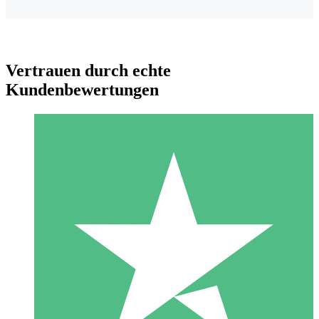
Vertrauen durch echte
Kundenbewertungen
Individuelle Credit-Pakete
Zahlen Sie nach Bedarf mit Download-Credits. Keine
monatliche Verpflichtung erforderlich.
1 Download
10
US$
00