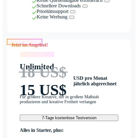
Keine Quellenangabe erforderlich
Schnellere Downloads
Prioritätssupport
Keine Werbung
Jetzt im Angebot!
Jetzt im Angebot!
Unlimited
18 US$
USD pro Monat
jährlich abgerechnet
15 US$
Für größere Kreative, die in großem Maßstab
produzieren und kreative Freiheit verlangen
7-Tage kostenlose Testversion
Alles in Starter, plus: