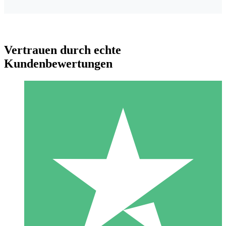
Vertrauen durch echte
Kundenbewertungen
Individuelle Credit-Pakete
Zahlen Sie nach Bedarf mit Download-Credits. Keine
monatliche Verpflichtung erforderlich.
1 Download
10
US$
00