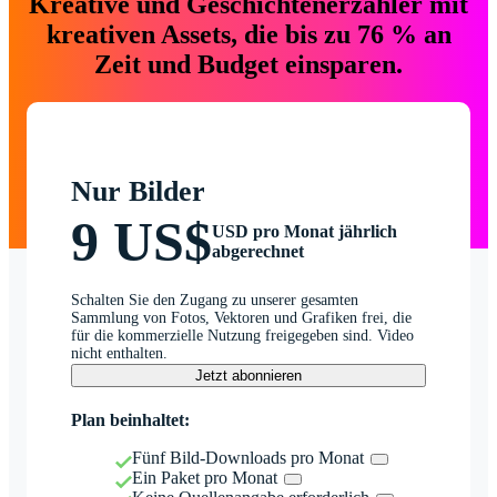
Kreative und Geschichtenerzähler mit
kreativen Assets, die bis zu 76 % an
Zeit und Budget einsparen.
Nur Bilder
9 US$
USD pro Monat jährlich
abgerechnet
Schalten Sie den Zugang zu unserer gesamten
Sammlung von Fotos, Vektoren und Grafiken frei, die
für die kommerzielle Nutzung freigegeben sind. Video
nicht enthalten.
Jetzt abonnieren
Plan beinhaltet:
Fünf Bild-Downloads pro Monat
Ein Paket pro Monat