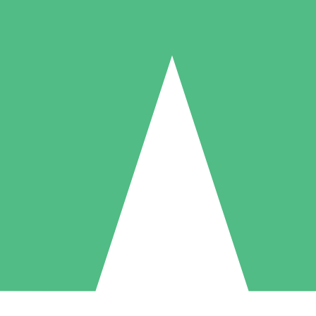
Individuelle Credit-Pakete
 nach Bedarf mit Download-Credits. Keine monatliche Verpflichtung er
1 Download
5 Downloads
10 Downloa
10
15
20
US$
00
US$
00
US$
0