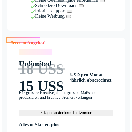
Keine Quellenangabe erforderlich
Schnellere Downloads
Prioritätssupport
Keine Werbung
Jetzt im Angebot!
Jetzt im Angebot!
Unlimited
18 US$
USD pro Monat
jährlich abgerechnet
15 US$
Für größere Kreative, die in großem Maßstab
produzieren und kreative Freiheit verlangen
7-Tage kostenlose Testversion
Alles in Starter, plus: