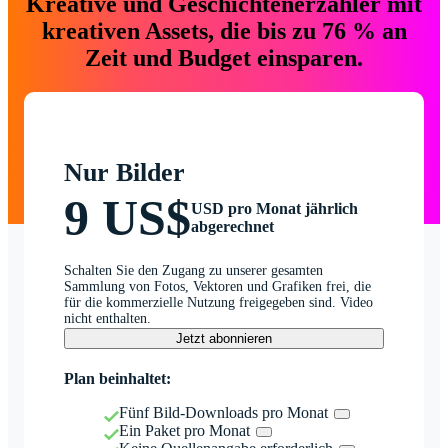
Kreative und Geschichtenerzähler mit
kreativen Assets, die bis zu 76 % an
Zeit und Budget einsparen.
Nur Bilder
9 US$
USD pro Monat jährlich
abgerechnet
Schalten Sie den Zugang zu unserer gesamten
Sammlung von Fotos, Vektoren und Grafiken frei, die
für die kommerzielle Nutzung freigegeben sind. Video
nicht enthalten.
Jetzt abonnieren
Plan beinhaltet:
Fünf Bild-Downloads pro Monat
Ein Paket pro Monat