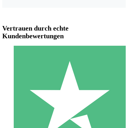
Vertrauen durch echte
Kundenbewertungen
Individuelle Credit-Pakete
Zahlen Sie nach Bedarf mit Download-Credits. Keine
monatliche Verpflichtung erforderlich.
1 Download
10
US$
00