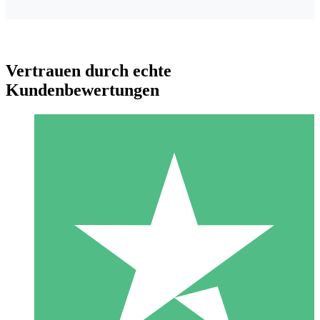
Vertrauen durch echte
Kundenbewertungen
Individuelle Credit-Pakete
Zahlen Sie nach Bedarf mit Download-Credits. Keine
monatliche Verpflichtung erforderlich.
1 Download
10
US$
00