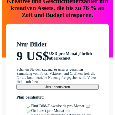
Kreative und Geschichtenerzähler mit
kreativen Assets, die bis zu 76 % an
Zeit und Budget einsparen.
Nur Bilder
9 US$
USD pro Monat jährlich
abgerechnet
Schalten Sie den Zugang zu unserer gesamten
Sammlung von Fotos, Vektoren und Grafiken frei, die
für die kommerzielle Nutzung freigegeben sind. Video
nicht enthalten.
Jetzt abonnieren
Plan beinhaltet:
Fünf Bild-Downloads pro Monat
Ein Paket pro Monat