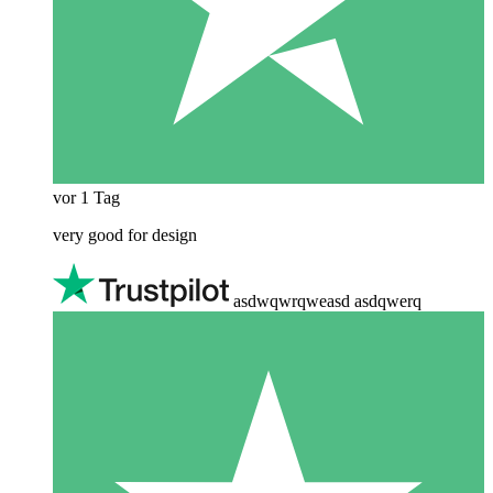
vor 1 Tag
very good for design
asdwqwrqweasd asdqwerq