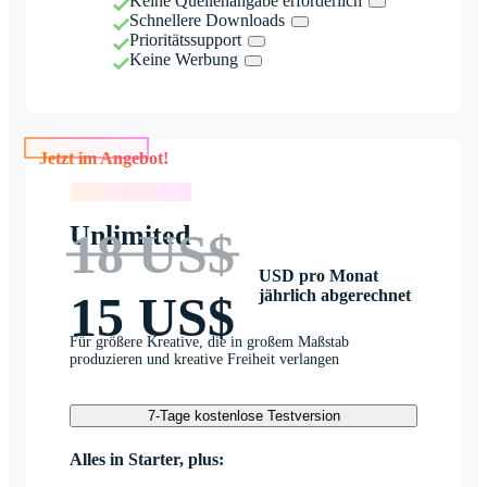
Keine Quellenangabe erforderlich
Schnellere Downloads
Prioritätssupport
Keine Werbung
Jetzt im Angebot!
Jetzt im Angebot!
Unlimited
18 US$
USD pro Monat
jährlich abgerechnet
15 US$
Für größere Kreative, die in großem Maßstab
produzieren und kreative Freiheit verlangen
7-Tage kostenlose Testversion
Alles in Starter, plus: