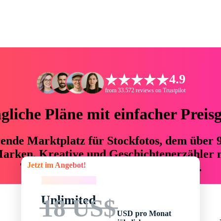
4.9
from 33.572 reviews on Trustpilot
liche Pläne mit einfacher Preis
hrende Marktplatz für Stockfotos, dem über
arken, Kreative und Geschichtenerzähler mi
Jetzt im Angebot!
76 % an Zeit und Budget einsparen.
Jetzt im Angebot!
Unlimited
18 US$
USD pro Monat