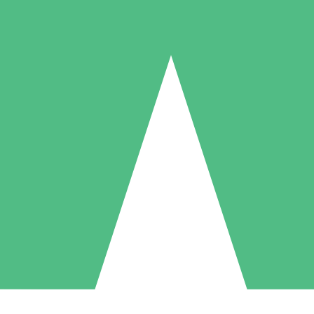
Individuelle Credit-Pakete
 nach Bedarf mit Download-Credits. Keine monatliche Verpflichtung er
1 Download
5 Downloads
10 Downloa
10
15
20
US$
00
US$
00
US$
0