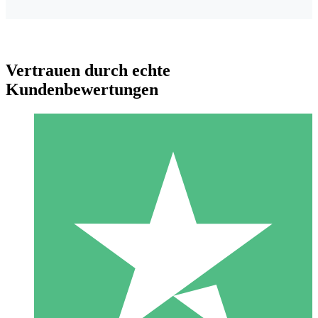
Vertrauen durch echte
Kundenbewertungen
Individuelle Credit-Pakete
Zahlen Sie nach Bedarf mit Download-Credits. Keine
monatliche Verpflichtung erforderlich.
1 Download
10
US$
00