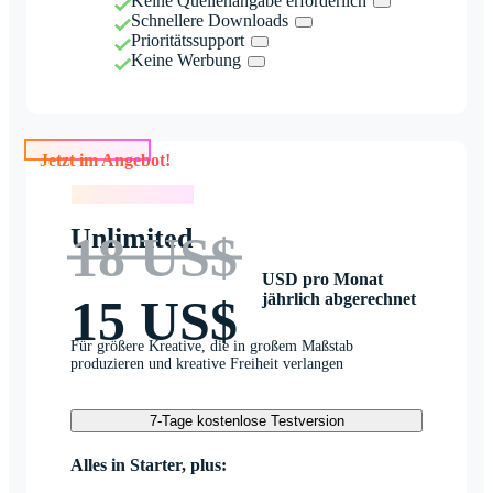
Keine Quellenangabe erforderlich
Schnellere Downloads
Prioritätssupport
Keine Werbung
Jetzt im Angebot!
Jetzt im Angebot!
Unlimited
18 US$
USD pro Monat
jährlich abgerechnet
15 US$
Für größere Kreative, die in großem Maßstab
produzieren und kreative Freiheit verlangen
7-Tage kostenlose Testversion
Alles in Starter, plus: