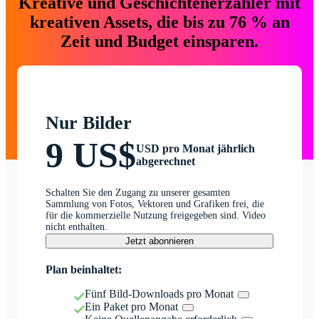
Kreative und Geschichtenerzähler mit
kreativen Assets, die bis zu 76 % an
Zeit und Budget einsparen.
Nur Bilder
9 US$
USD pro Monat jährlich
abgerechnet
Schalten Sie den Zugang zu unserer gesamten
Sammlung von Fotos, Vektoren und Grafiken frei, die
für die kommerzielle Nutzung freigegeben sind. Video
nicht enthalten.
Jetzt abonnieren
Plan beinhaltet:
Fünf Bild-Downloads pro Monat
Ein Paket pro Monat