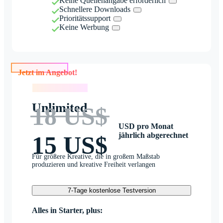
Keine Quellenangabe erforderlich
Schnellere Downloads
Prioritätssupport
Keine Werbung
Jetzt im Angebot!
Jetzt im Angebot!
Unlimited
18 US$
USD pro Monat
jährlich abgerechnet
15 US$
Für größere Kreative, die in großem Maßstab
produzieren und kreative Freiheit verlangen
7-Tage kostenlose Testversion
Alles in Starter, plus: