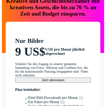
Kreative und Geschichtenerzähler mit
kreativen Assets, die bis zu 76 % an
Zeit und Budget einsparen.
Nur Bilder
9 US$
USD pro Monat jährlich
abgerechnet
Schalten Sie den Zugang zu unserer gesamten
Sammlung von Fotos, Vektoren und Grafiken frei, die
für die kommerzielle Nutzung freigegeben sind. Video
nicht enthalten.
Jetzt abonnieren
Plan beinhaltet:
Fünf Bild-Downloads pro Monat
Ein Paket pro Monat