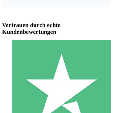
Vertrauen durch echte
Kundenbewertungen
Individuelle Credit-Pakete
Zahlen Sie nach Bedarf mit Download-Credits. Keine
monatliche Verpflichtung erforderlich.
1 Download
10
US$
00