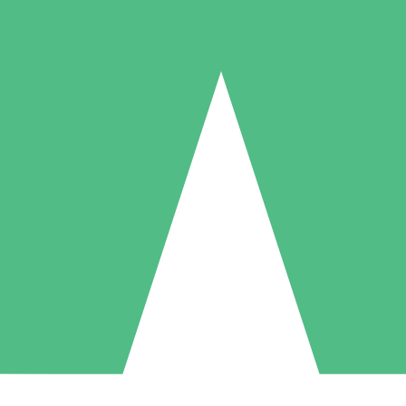
Individuelle Credit-Pakete
 nach Bedarf mit Download-Credits. Keine monatliche Verpflichtung er
1 Download
5 Downloads
10 Downloa
10
15
20
US$
00
US$
00
US$
0