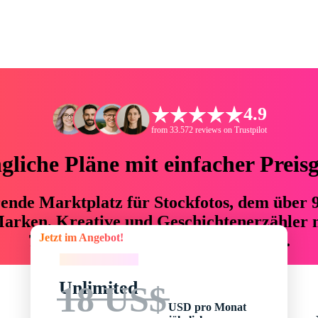
4.9
from 33.572 reviews on Trustpilot
liche Pläne mit einfacher Preis
hrende Marktplatz für Stockfotos, dem über
arken, Kreative und Geschichtenerzähler mi
Jetzt im Angebot!
76 % an Zeit und Budget einsparen.
Jetzt im Angebot!
Unlimited
18 US$
USD pro Monat