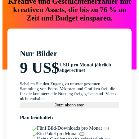
Kreative und Geschichtenerzähler mit
kreativen Assets, die bis zu 76 % an
Zeit und Budget einsparen.
Nur Bilder
9 US$
USD pro Monat jährlich
abgerechnet
Schalten Sie den Zugang zu unserer gesamten
Sammlung von Fotos, Vektoren und Grafiken frei, die
für die kommerzielle Nutzung freigegeben sind. Video
nicht enthalten.
Jetzt abonnieren
Plan beinhaltet:
Fünf Bild-Downloads pro Monat
Ein Paket pro Monat