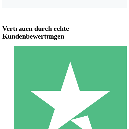
Vertrauen durch echte
Kundenbewertungen
Individuelle Credit-Pakete
Zahlen Sie nach Bedarf mit Download-Credits. Keine
monatliche Verpflichtung erforderlich.
1 Download
10
US$
00