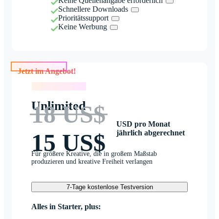
Keine Quellenangabe erforderlich
Schnellere Downloads
Prioritätssupport
Keine Werbung
Jetzt im Angebot!
Jetzt im Angebot!
Unlimited
18 US$
USD pro Monat
jährlich abgerechnet
15 US$
Für größere Kreative, die in großem Maßstab
produzieren und kreative Freiheit verlangen
7-Tage kostenlose Testversion
Alles in Starter, plus: