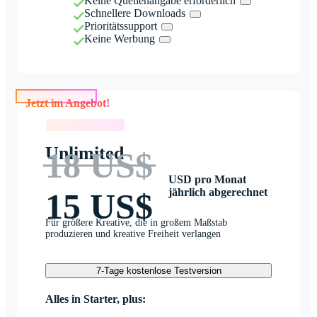
Keine Quellenangabe erforderlich
Schnellere Downloads
Prioritätssupport
Keine Werbung
Jetzt im Angebot!
Jetzt im Angebot!
Unlimited
18 US$
USD pro Monat
jährlich abgerechnet
15 US$
Für größere Kreative, die in großem Maßstab
produzieren und kreative Freiheit verlangen
7-Tage kostenlose Testversion
Alles in Starter, plus: