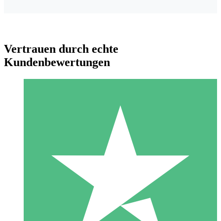
Vertrauen durch echte
Kundenbewertungen
Individuelle Credit-Pakete
Zahlen Sie nach Bedarf mit Download-Credits. Keine
monatliche Verpflichtung erforderlich.
1 Download
10
US$
00