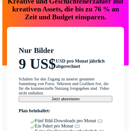
Kreative und Geschichtenerzähler mit
kreativen Assets, die bis zu 76 % an
Zeit und Budget einsparen.
Nur Bilder
9 US$
USD pro Monat jährlich
abgerechnet
Schalten Sie den Zugang zu unserer gesamten
Sammlung von Fotos, Vektoren und Grafiken frei, die
für die kommerzielle Nutzung freigegeben sind. Video
nicht enthalten.
Jetzt abonnieren
Plan beinhaltet:
Fünf Bild-Downloads pro Monat
Ein Paket pro Monat