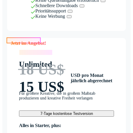
Keine Quellenangabe erforderlich
Schnellere Downloads
Prioritätssupport
Keine Werbung
Jetzt im Angebot!
Jetzt im Angebot!
Unlimited
18 US$
USD pro Monat
jährlich abgerechnet
15 US$
Für größere Kreative, die in großem Maßstab
produzieren und kreative Freiheit verlangen
7-Tage kostenlose Testversion
Alles in Starter, plus: