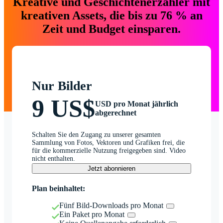
Kreative und Geschichtenerzähler mit
kreativen Assets, die bis zu 76 % an
Zeit und Budget einsparen.
Nur Bilder
9 US$
USD pro Monat jährlich
abgerechnet
Schalten Sie den Zugang zu unserer gesamten
Sammlung von Fotos, Vektoren und Grafiken frei, die
für die kommerzielle Nutzung freigegeben sind. Video
nicht enthalten.
Jetzt abonnieren
Plan beinhaltet:
Fünf Bild-Downloads pro Monat
Ein Paket pro Monat