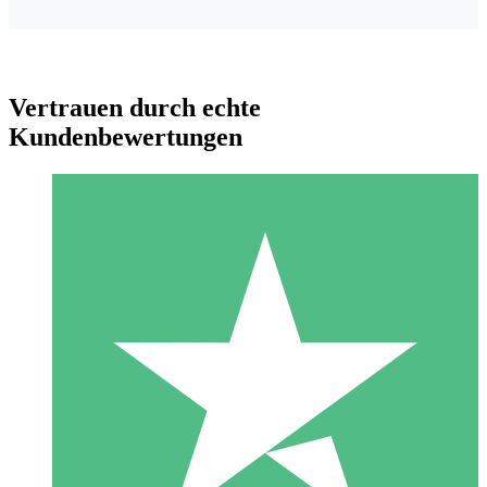
Vertrauen durch echte
Kundenbewertungen
Individuelle Credit-Pakete
Zahlen Sie nach Bedarf mit Download-Credits. Keine
monatliche Verpflichtung erforderlich.
1 Download
10
US$
00