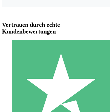
Vertrauen durch echte
Kundenbewertungen
Individuelle Credit-Pakete
Zahlen Sie nach Bedarf mit Download-Credits. Keine
monatliche Verpflichtung erforderlich.
1 Download
10
US$
00