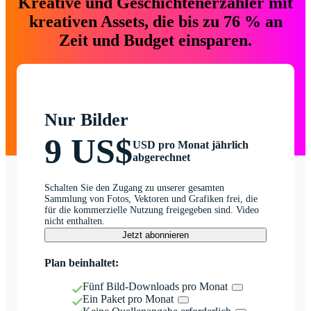
Kreative und Geschichtenerzähler mit
kreativen Assets, die bis zu 76 % an
Zeit und Budget einsparen.
Nur Bilder
9 US$
USD pro Monat jährlich
abgerechnet
Schalten Sie den Zugang zu unserer gesamten
Sammlung von Fotos, Vektoren und Grafiken frei, die
für die kommerzielle Nutzung freigegeben sind. Video
nicht enthalten.
Jetzt abonnieren
Plan beinhaltet:
Fünf Bild-Downloads pro Monat
Ein Paket pro Monat