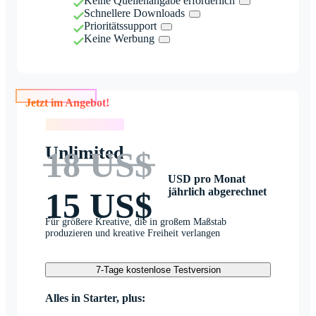
Keine Quellenangabe erforderlich
Schnellere Downloads
Prioritätssupport
Keine Werbung
Jetzt im Angebot!
Jetzt im Angebot!
Unlimited
18 US$
USD pro Monat
jährlich abgerechnet
15 US$
Für größere Kreative, die in großem Maßstab
produzieren und kreative Freiheit verlangen
7-Tage kostenlose Testversion
Alles in Starter, plus: