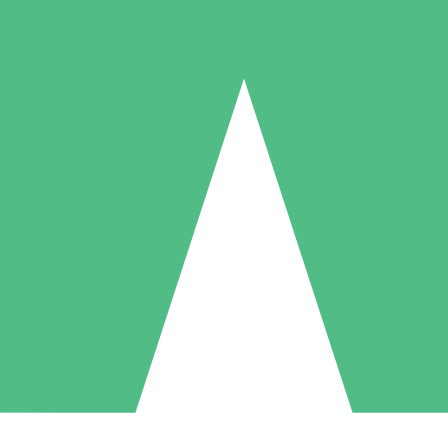
Individuelle Credit-Pakete
 nach Bedarf mit Download-Credits. Keine monatliche Verpflichtung er
1 Download
5 Downloads
10 Downloa
10
15
20
US$
00
US$
00
US$
0