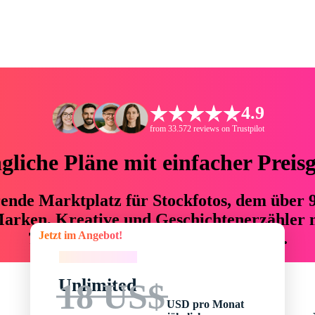
4.9
from 33.572 reviews on Trustpilot
liche Pläne mit einfacher Preis
hrende Marktplatz für Stockfotos, dem über
arken, Kreative und Geschichtenerzähler mi
Jetzt im Angebot!
76 % an Zeit und Budget einsparen.
Jetzt im Angebot!
Unlimited
18 US$
USD pro Monat