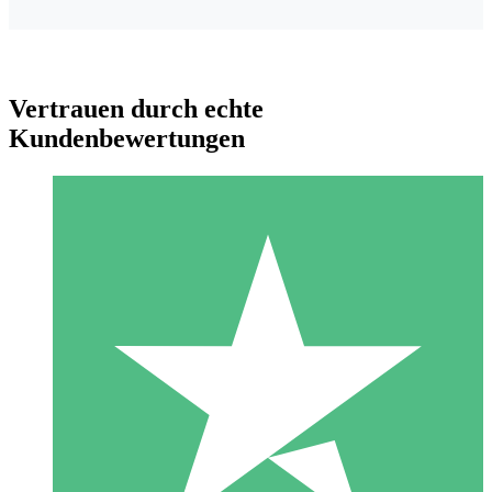
Vertrauen durch echte
Kundenbewertungen
Individuelle Credit-Pakete
Zahlen Sie nach Bedarf mit Download-Credits. Keine
monatliche Verpflichtung erforderlich.
1 Download
10
US$
00