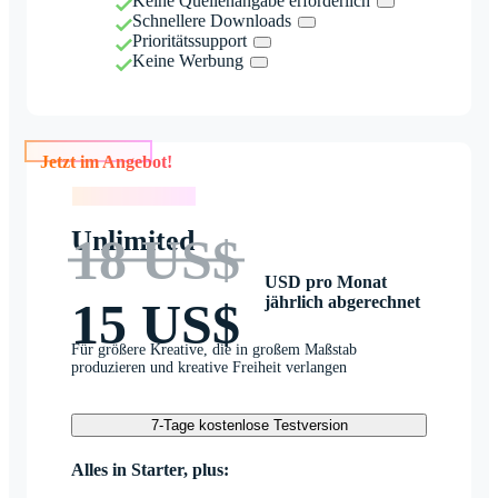
Keine Quellenangabe erforderlich
Schnellere Downloads
Prioritätssupport
Keine Werbung
Jetzt im Angebot!
Jetzt im Angebot!
Unlimited
18 US$
USD pro Monat
jährlich abgerechnet
15 US$
Für größere Kreative, die in großem Maßstab
produzieren und kreative Freiheit verlangen
7-Tage kostenlose Testversion
Alles in Starter, plus: