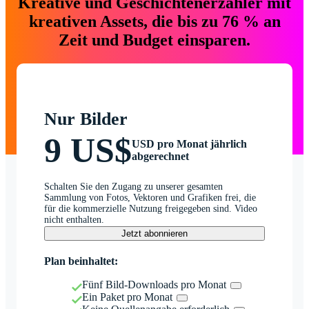
Kreative und Geschichtenerzähler mit
kreativen Assets, die bis zu 76 % an
Zeit und Budget einsparen.
Nur Bilder
9 US$
USD pro Monat jährlich
abgerechnet
Schalten Sie den Zugang zu unserer gesamten
Sammlung von Fotos, Vektoren und Grafiken frei, die
für die kommerzielle Nutzung freigegeben sind. Video
nicht enthalten.
Jetzt abonnieren
Plan beinhaltet:
Fünf Bild-Downloads pro Monat
Ein Paket pro Monat