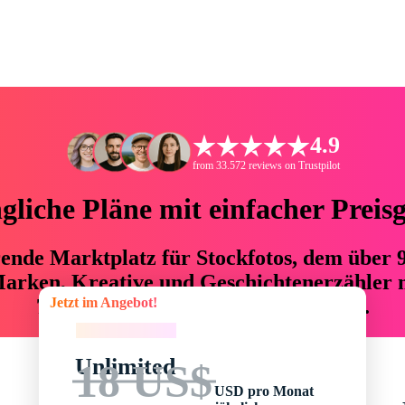
4.9
from 33.572 reviews on Trustpilot
liche Pläne mit einfacher Preis
hrende Marktplatz für Stockfotos, dem über
arken, Kreative und Geschichtenerzähler mi
Jetzt im Angebot!
76 % an Zeit und Budget einsparen.
Jetzt im Angebot!
Unlimited
18 US$
USD pro Monat