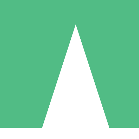
Individuelle Credit-Pakete
 nach Bedarf mit Download-Credits. Keine monatliche Verpflichtung er
1 Download
5 Downloads
10 Downloa
10
15
20
US$
00
US$
00
US$
0