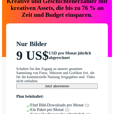
Kreative und Geschichtenerzähler mit
kreativen Assets, die bis zu 76 % an
Zeit und Budget einsparen.
Nur Bilder
9 US$
USD pro Monat jährlich
abgerechnet
Schalten Sie den Zugang zu unserer gesamten
Sammlung von Fotos, Vektoren und Grafiken frei, die
für die kommerzielle Nutzung freigegeben sind. Video
nicht enthalten.
Jetzt abonnieren
Plan beinhaltet:
Fünf Bild-Downloads pro Monat
Ein Paket pro Monat