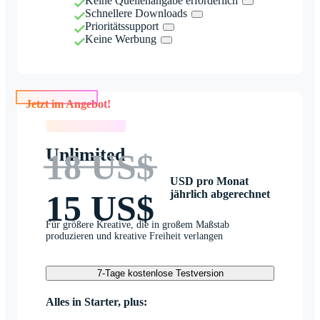
Keine Quellenangabe erforderlich
Schnellere Downloads
Prioritätssupport
Keine Werbung
Jetzt im Angebot!
Jetzt im Angebot!
Unlimited
18 US$
USD pro Monat
jährlich abgerechnet
15 US$
Für größere Kreative, die in großem Maßstab
produzieren und kreative Freiheit verlangen
7-Tage kostenlose Testversion
Alles in Starter, plus: