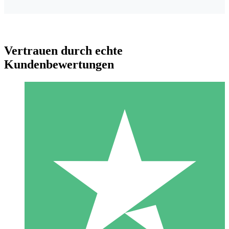
Vertrauen durch echte
Kundenbewertungen
Individuelle Credit-Pakete
Zahlen Sie nach Bedarf mit Download-Credits. Keine
monatliche Verpflichtung erforderlich.
1 Download
10
US$
00