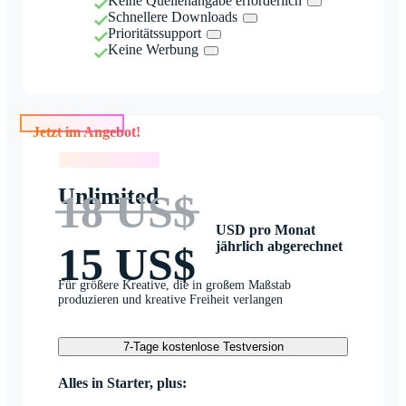
Keine Quellenangabe erforderlich
Schnellere Downloads
Prioritätssupport
Keine Werbung
Jetzt im Angebot!
Jetzt im Angebot!
Unlimited
18 US$
USD pro Monat
jährlich abgerechnet
15 US$
Für größere Kreative, die in großem Maßstab
produzieren und kreative Freiheit verlangen
7-Tage kostenlose Testversion
Alles in Starter, plus: