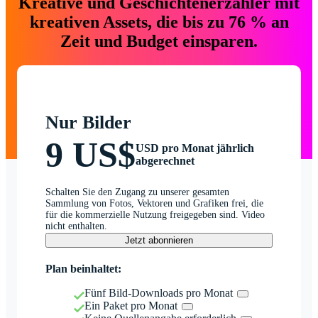
Kreative und Geschichtenerzähler mit
kreativen Assets, die bis zu 76 % an
Zeit und Budget einsparen.
Nur Bilder
9 US$
USD pro Monat jährlich
abgerechnet
Schalten Sie den Zugang zu unserer gesamten
Sammlung von Fotos, Vektoren und Grafiken frei, die
für die kommerzielle Nutzung freigegeben sind. Video
nicht enthalten.
Jetzt abonnieren
Plan beinhaltet:
Fünf Bild-Downloads pro Monat
Ein Paket pro Monat