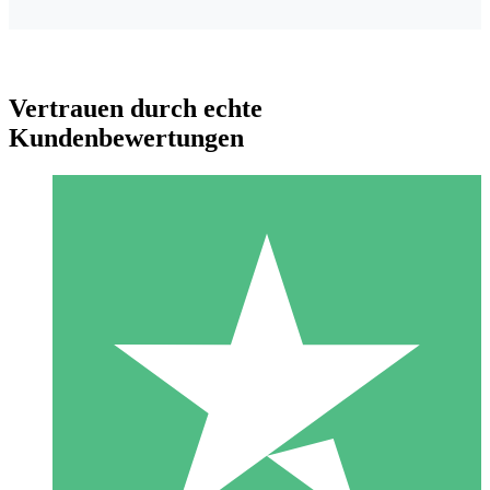
Vertrauen durch echte
Kundenbewertungen
Individuelle Credit-Pakete
Zahlen Sie nach Bedarf mit Download-Credits. Keine
monatliche Verpflichtung erforderlich.
1 Download
10
US$
00