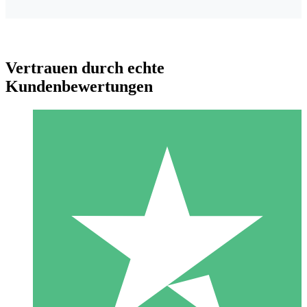
Vertrauen durch echte
Kundenbewertungen
Individuelle Credit-Pakete
Zahlen Sie nach Bedarf mit Download-Credits. Keine
monatliche Verpflichtung erforderlich.
1 Download
10
US$
00