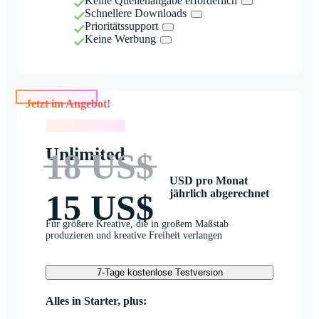
Keine Quellenangabe erforderlich
Schnellere Downloads
Prioritätssupport
Keine Werbung
Jetzt im Angebot!
Jetzt im Angebot!
Unlimited
18 US$
USD pro Monat
jährlich abgerechnet
15 US$
Für größere Kreative, die in großem Maßstab
produzieren und kreative Freiheit verlangen
7-Tage kostenlose Testversion
Alles in Starter, plus: