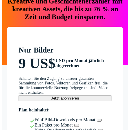
Kreative und Geschichtenerzähler mit
kreativen Assets, die bis zu 76 % an
Zeit und Budget einsparen.
Nur Bilder
9 US$
USD pro Monat jährlich
abgerechnet
Schalten Sie den Zugang zu unserer gesamten
Sammlung von Fotos, Vektoren und Grafiken frei, die
für die kommerzielle Nutzung freigegeben sind. Video
nicht enthalten.
Jetzt abonnieren
Plan beinhaltet:
Fünf Bild-Downloads pro Monat
Ein Paket pro Monat