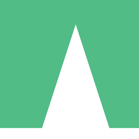
Individuelle Credit-Pakete
 nach Bedarf mit Download-Credits. Keine monatliche Verpflichtung er
1 Download
5 Downloads
10 Downloa
10
15
20
US$
00
US$
00
US$
0