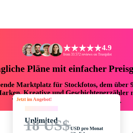
4.9
from 33.572 reviews on Trustpilot
liche Pläne mit einfacher Preis
hrende Marktplatz für Stockfotos, dem über
arken, Kreative und Geschichtenerzähler mi
Jetzt im Angebot!
76 % an Zeit und Budget einsparen.
Jetzt im Angebot!
Unlimited
18 US$
USD pro Monat