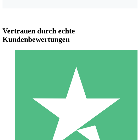
Vertrauen durch echte
Kundenbewertungen
Individuelle Credit-Pakete
Zahlen Sie nach Bedarf mit Download-Credits. Keine
monatliche Verpflichtung erforderlich.
1 Download
10
US$
00