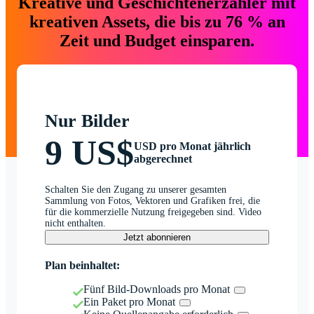
Kreative und Geschichtenerzähler mit
kreativen Assets, die bis zu 76 % an
Zeit und Budget einsparen.
Nur Bilder
9 US$
USD pro Monat jährlich
abgerechnet
Schalten Sie den Zugang zu unserer gesamten
Sammlung von Fotos, Vektoren und Grafiken frei, die
für die kommerzielle Nutzung freigegeben sind. Video
nicht enthalten.
Jetzt abonnieren
Plan beinhaltet:
Fünf Bild-Downloads pro Monat
Ein Paket pro Monat