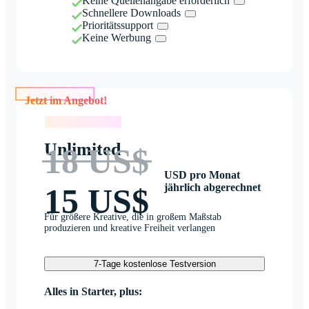
Keine Quellenangabe erforderlich
Schnellere Downloads
Prioritätssupport
Keine Werbung
Jetzt im Angebot!
Jetzt im Angebot!
Unlimited
18 US$
USD pro Monat
jährlich abgerechnet
15 US$
Für größere Kreative, die in großem Maßstab
produzieren und kreative Freiheit verlangen
7-Tage kostenlose Testversion
Alles in Starter, plus: