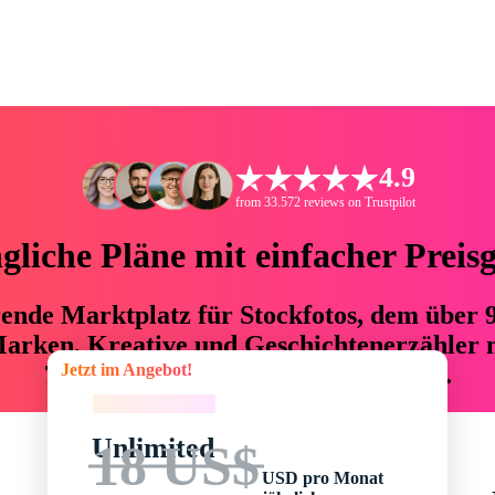
4.9
from 33.572 reviews on Trustpilot
liche Pläne mit einfacher Preis
hrende Marktplatz für Stockfotos, dem über
arken, Kreative und Geschichtenerzähler mi
Jetzt im Angebot!
76 % an Zeit und Budget einsparen.
Jetzt im Angebot!
Unlimited
18 US$
USD pro Monat