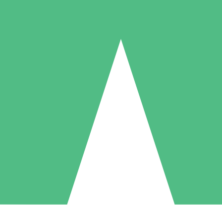
Individuelle Credit-Pakete
 nach Bedarf mit Download-Credits. Keine monatliche Verpflichtung er
1 Download
5 Downloads
10 Downloa
10
15
20
US$
00
US$
00
US$
0