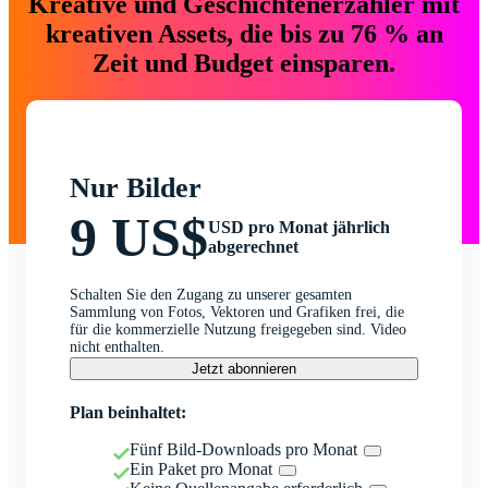
Kreative und Geschichtenerzähler mit
kreativen Assets, die bis zu 76 % an
Zeit und Budget einsparen.
Nur Bilder
9 US$
USD pro Monat jährlich
abgerechnet
Schalten Sie den Zugang zu unserer gesamten
Sammlung von Fotos, Vektoren und Grafiken frei, die
für die kommerzielle Nutzung freigegeben sind. Video
nicht enthalten.
Jetzt abonnieren
Plan beinhaltet:
Fünf Bild-Downloads pro Monat
Ein Paket pro Monat