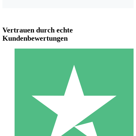
Vertrauen durch echte
Kundenbewertungen
Individuelle Credit-Pakete
Zahlen Sie nach Bedarf mit Download-Credits. Keine
monatliche Verpflichtung erforderlich.
1 Download
10
US$
00