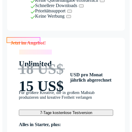
Keine Quellenangabe erforderlich
Schnellere Downloads
Prioritätssupport
Keine Werbung
Jetzt im Angebot!
Jetzt im Angebot!
Unlimited
18 US$
USD pro Monat
jährlich abgerechnet
15 US$
Für größere Kreative, die in großem Maßstab
produzieren und kreative Freiheit verlangen
7-Tage kostenlose Testversion
Alles in Starter, plus: