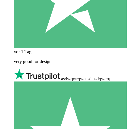
vor 1 Tag
very good for design
asdwqwrqweasd asdqwerq