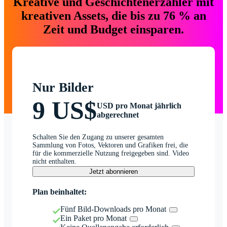
Kreative und Geschichtenerzähler mit
kreativen Assets, die bis zu 76 % an
Zeit und Budget einsparen.
Nur Bilder
9 US$
USD pro Monat jährlich
abgerechnet
Schalten Sie den Zugang zu unserer gesamten
Sammlung von Fotos, Vektoren und Grafiken frei, die
für die kommerzielle Nutzung freigegeben sind. Video
nicht enthalten.
Jetzt abonnieren
Plan beinhaltet:
Fünf Bild-Downloads pro Monat
Ein Paket pro Monat