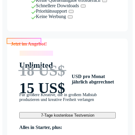
Keine Quellenangabe erforderlich
Schnellere Downloads
Prioritätssupport
Keine Werbung
Jetzt im Angebot!
Jetzt im Angebot!
Unlimited
18 US$
USD pro Monat
jährlich abgerechnet
15 US$
Für größere Kreative, die in großem Maßstab
produzieren und kreative Freiheit verlangen
7-Tage kostenlose Testversion
Alles in Starter, plus: