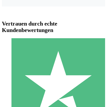
Vertrauen durch echte
Kundenbewertungen
Individuelle Credit-Pakete
Zahlen Sie nach Bedarf mit Download-Credits. Keine
monatliche Verpflichtung erforderlich.
1 Download
10
US$
00