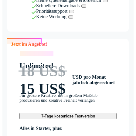
Keine Quellenangabe erforderlich
Schnellere Downloads
Prioritätssupport
Keine Werbung
Jetzt im Angebot!
Jetzt im Angebot!
Unlimited
18 US$
USD pro Monat
jährlich abgerechnet
15 US$
Für größere Kreative, die in großem Maßstab
produzieren und kreative Freiheit verlangen
7-Tage kostenlose Testversion
Alles in Starter, plus: