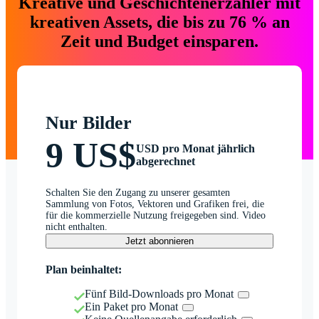
Kreative und Geschichtenerzähler mit
kreativen Assets, die bis zu 76 % an
Zeit und Budget einsparen.
Nur Bilder
9 US$
USD pro Monat jährlich
abgerechnet
Schalten Sie den Zugang zu unserer gesamten
Sammlung von Fotos, Vektoren und Grafiken frei, die
für die kommerzielle Nutzung freigegeben sind. Video
nicht enthalten.
Jetzt abonnieren
Plan beinhaltet:
Fünf Bild-Downloads pro Monat
Ein Paket pro Monat