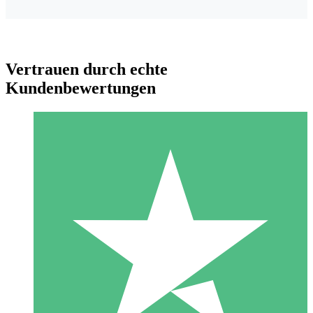
Vertrauen durch echte
Kundenbewertungen
Individuelle Credit-Pakete
Zahlen Sie nach Bedarf mit Download-Credits. Keine
monatliche Verpflichtung erforderlich.
1 Download
10
US$
00