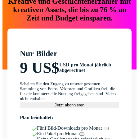
Kreative und Geschichtenerzähler mit
kreativen Assets, die bis zu 76 % an
Zeit und Budget einsparen.
Nur Bilder
9 US$
USD pro Monat jährlich
abgerechnet
Schalten Sie den Zugang zu unserer gesamten
Sammlung von Fotos, Vektoren und Grafiken frei, die
für die kommerzielle Nutzung freigegeben sind. Video
nicht enthalten.
Jetzt abonnieren
Plan beinhaltet:
Fünf Bild-Downloads pro Monat
Ein Paket pro Monat