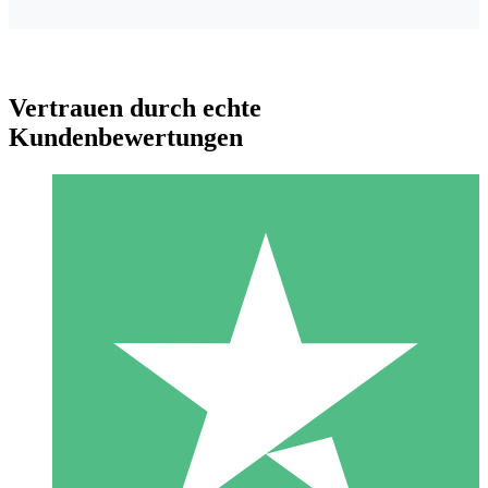
Vertrauen durch echte
Kundenbewertungen
Individuelle Credit-Pakete
Zahlen Sie nach Bedarf mit Download-Credits. Keine
monatliche Verpflichtung erforderlich.
1 Download
10
US$
00