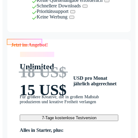
Keine Quellenangabe erforderlich
Schnellere Downloads
Prioritätssupport
Keine Werbung
Jetzt im Angebot!
Jetzt im Angebot!
Unlimited
18 US$
USD pro Monat
jährlich abgerechnet
15 US$
Für größere Kreative, die in großem Maßstab
produzieren und kreative Freiheit verlangen
7-Tage kostenlose Testversion
Alles in Starter, plus: