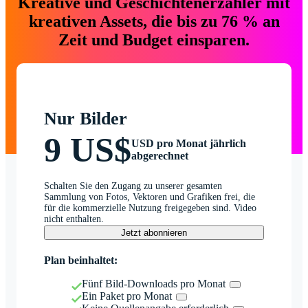
Kreative und Geschichtenerzähler mit
kreativen Assets, die bis zu 76 % an
Zeit und Budget einsparen.
Nur Bilder
9 US$
USD pro Monat jährlich
abgerechnet
Schalten Sie den Zugang zu unserer gesamten
Sammlung von Fotos, Vektoren und Grafiken frei, die
für die kommerzielle Nutzung freigegeben sind. Video
nicht enthalten.
Jetzt abonnieren
Plan beinhaltet:
Fünf Bild-Downloads pro Monat
Ein Paket pro Monat