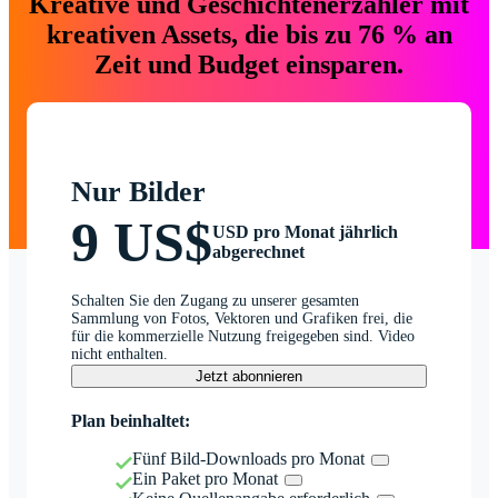
Kreative und Geschichtenerzähler mit
kreativen Assets, die bis zu 76 % an
Zeit und Budget einsparen.
Nur Bilder
9 US$
USD pro Monat jährlich
abgerechnet
Schalten Sie den Zugang zu unserer gesamten
Sammlung von Fotos, Vektoren und Grafiken frei, die
für die kommerzielle Nutzung freigegeben sind. Video
nicht enthalten.
Jetzt abonnieren
Plan beinhaltet:
Fünf Bild-Downloads pro Monat
Ein Paket pro Monat