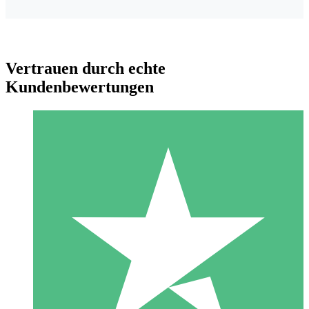
Vertrauen durch echte
Kundenbewertungen
Individuelle Credit-Pakete
Zahlen Sie nach Bedarf mit Download-Credits. Keine
monatliche Verpflichtung erforderlich.
1 Download
10
US$
00