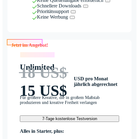
Keine Quellenangabe erforderlich
Schnellere Downloads
Prioritätssupport
Keine Werbung
Jetzt im Angebot!
Jetzt im Angebot!
Unlimited
18 US$
USD pro Monat
jährlich abgerechnet
15 US$
Für größere Kreative, die in großem Maßstab
produzieren und kreative Freiheit verlangen
7-Tage kostenlose Testversion
Alles in Starter, plus: