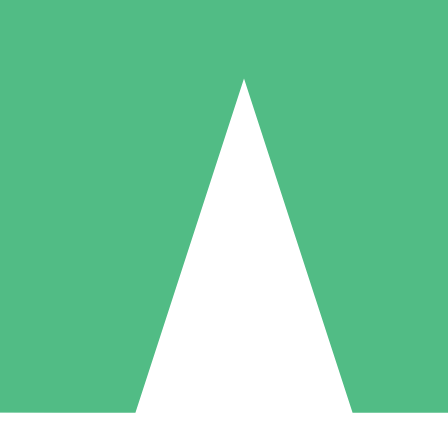
Individuelle Credit-Pakete
 nach Bedarf mit Download-Credits. Keine monatliche Verpflichtung er
1 Download
5 Downloads
10 Downloa
10
15
20
US$
00
US$
00
US$
0