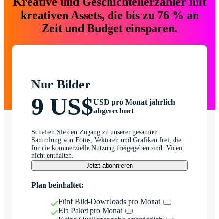
Kreative und Geschichtenerzähler mit
kreativen Assets, die bis zu 76 % an
Zeit und Budget einsparen.
Nur Bilder
9 US$
USD pro Monat jährlich
abgerechnet
Schalten Sie den Zugang zu unserer gesamten
Sammlung von Fotos, Vektoren und Grafiken frei, die
für die kommerzielle Nutzung freigegeben sind. Video
nicht enthalten.
Jetzt abonnieren
Plan beinhaltet:
Fünf Bild-Downloads pro Monat
Ein Paket pro Monat