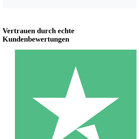
Vertrauen durch echte
Kundenbewertungen
Individuelle Credit-Pakete
Zahlen Sie nach Bedarf mit Download-Credits. Keine
monatliche Verpflichtung erforderlich.
1 Download
10
US$
00