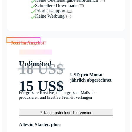
Keine Quellenangabe erforderlich
Schnellere Downloads
Prioritätssupport
Keine Werbung
Jetzt im Angebot!
Jetzt im Angebot!
Unlimited
18 US$
USD pro Monat
jährlich abgerechnet
15 US$
Für größere Kreative, die in großem Maßstab
produzieren und kreative Freiheit verlangen
7-Tage kostenlose Testversion
Alles in Starter, plus: