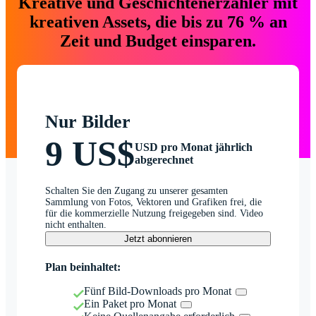
Kreative und Geschichtenerzähler mit
kreativen Assets, die bis zu 76 % an
Zeit und Budget einsparen.
Nur Bilder
9 US$
USD pro Monat jährlich
abgerechnet
Schalten Sie den Zugang zu unserer gesamten
Sammlung von Fotos, Vektoren und Grafiken frei, die
für die kommerzielle Nutzung freigegeben sind. Video
nicht enthalten.
Jetzt abonnieren
Plan beinhaltet:
Fünf Bild-Downloads pro Monat
Ein Paket pro Monat