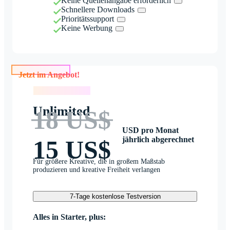
Keine Quellenangabe erforderlich
Schnellere Downloads
Prioritätssupport
Keine Werbung
Jetzt im Angebot!
Jetzt im Angebot!
Unlimited
18 US$
USD pro Monat
jährlich abgerechnet
15 US$
Für größere Kreative, die in großem Maßstab
produzieren und kreative Freiheit verlangen
7-Tage kostenlose Testversion
Alles in Starter, plus: