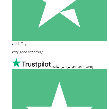
vor 1 Tag
very good for design
asdwqwrqweasd asdqwerq