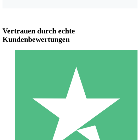
Vertrauen durch echte
Kundenbewertungen
Individuelle Credit-Pakete
Zahlen Sie nach Bedarf mit Download-Credits. Keine
monatliche Verpflichtung erforderlich.
1 Download
10
US$
00