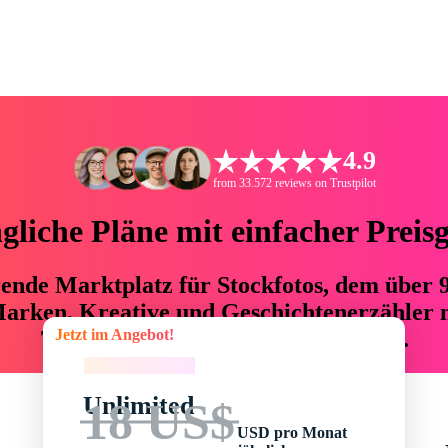
4.9
from 33.572 reviews on Trustpilot
liche Pläne mit einfacher Preis
hrende Marktplatz für Stockfotos, dem über
arken, Kreative und Geschichtenerzähler mi
Jetzt im Angebot!
76 % an Zeit und Budget einsparen.
Jetzt im Angebot!
Unlimited
18 US$
USD pro Monat