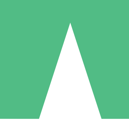
Individuelle Credit-Pakete
 nach Bedarf mit Download-Credits. Keine monatliche Verpflichtung er
1 Download
5 Downloads
10 Downloa
10
15
20
US$
00
US$
00
US$
0