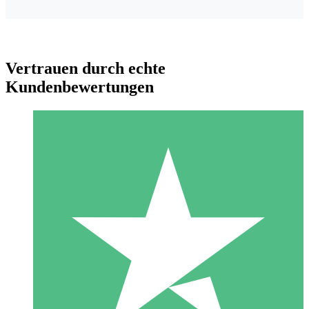
Vertrauen durch echte
Kundenbewertungen
Individuelle Credit-Pakete
Zahlen Sie nach Bedarf mit Download-Credits. Keine
monatliche Verpflichtung erforderlich.
1 Download
10
US$
00