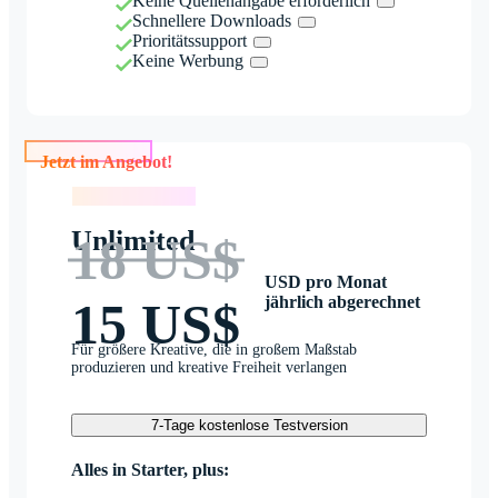
Keine Quellenangabe erforderlich
Schnellere Downloads
Prioritätssupport
Keine Werbung
Jetzt im Angebot!
Jetzt im Angebot!
Unlimited
18 US$
USD pro Monat
jährlich abgerechnet
15 US$
Für größere Kreative, die in großem Maßstab
produzieren und kreative Freiheit verlangen
7-Tage kostenlose Testversion
Alles in Starter, plus: