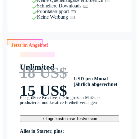
Keine Quellenangabe erforderlich
Schnellere Downloads
Prioritätssupport
Keine Werbung
Jetzt im Angebot!
Jetzt im Angebot!
Unlimited
18 US$
USD pro Monat
jährlich abgerechnet
15 US$
Für größere Kreative, die in großem Maßstab
produzieren und kreative Freiheit verlangen
7-Tage kostenlose Testversion
Alles in Starter, plus: