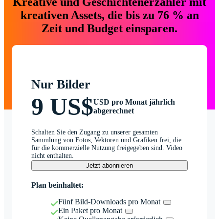
Kreative und Geschichtenerzähler mit
kreativen Assets, die bis zu 76 % an
Zeit und Budget einsparen.
Nur Bilder
9 US$
USD pro Monat jährlich
abgerechnet
Schalten Sie den Zugang zu unserer gesamten
Sammlung von Fotos, Vektoren und Grafiken frei, die
für die kommerzielle Nutzung freigegeben sind. Video
nicht enthalten.
Jetzt abonnieren
Plan beinhaltet:
Fünf Bild-Downloads pro Monat
Ein Paket pro Monat