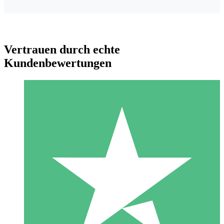
Vertrauen durch echte
Kundenbewertungen
Individuelle Credit-Pakete
Zahlen Sie nach Bedarf mit Download-Credits. Keine
monatliche Verpflichtung erforderlich.
1 Download
10
US$
00