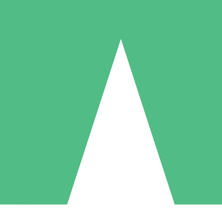
Individuelle Credit-Pakete
 nach Bedarf mit Download-Credits. Keine monatliche Verpflichtung er
1 Download
5 Downloads
10 Downloa
10
15
20
US$
00
US$
00
US$
0