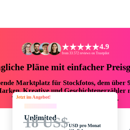
4.9
from 33.572 reviews on Trustpilot
liche Pläne mit einfacher Preis
hrende Marktplatz für Stockfotos, dem über
arken, Kreative und Geschichtenerzähler mi
Jetzt im Angebot!
76 % an Zeit und Budget einsparen.
Jetzt im Angebot!
Unlimited
18 US$
USD pro Monat