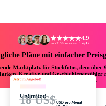
4.9
from 33.572 reviews on Trustpilot
liche Pläne mit einfacher Preis
hrende Marktplatz für Stockfotos, dem über
arken, Kreative und Geschichtenerzähler mi
Jetzt im Angebot!
76 % an Zeit und Budget einsparen.
Jetzt im Angebot!
Unlimited
18 US$
USD pro Monat