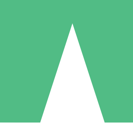
Individuelle Credit-Pakete
 nach Bedarf mit Download-Credits. Keine monatliche Verpflichtung er
1 Download
5 Downloads
10 Downloa
10
15
20
US$
00
US$
00
US$
0