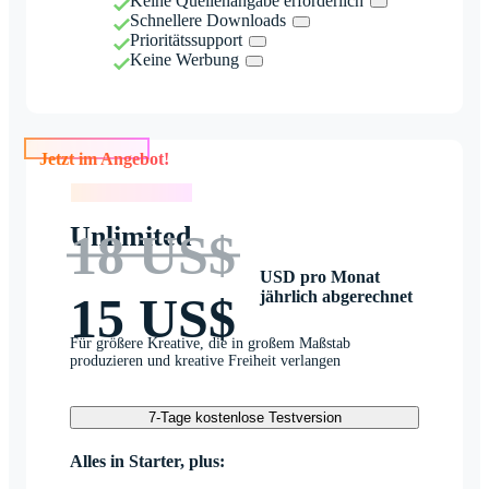
Keine Quellenangabe erforderlich
Schnellere Downloads
Prioritätssupport
Keine Werbung
Jetzt im Angebot!
Jetzt im Angebot!
Unlimited
18 US$
USD pro Monat
jährlich abgerechnet
15 US$
Für größere Kreative, die in großem Maßstab
produzieren und kreative Freiheit verlangen
7-Tage kostenlose Testversion
Alles in Starter, plus: