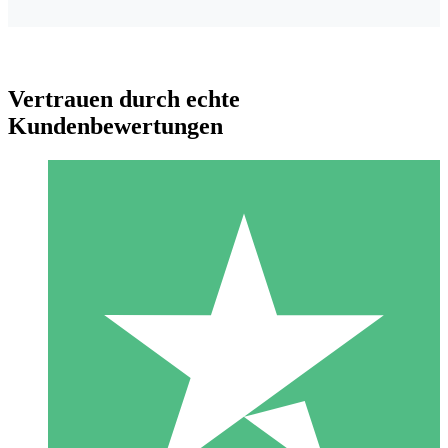
Vertrauen durch echte
Kundenbewertungen
Individuelle Credit-Pakete
Zahlen Sie nach Bedarf mit Download-Credits. Keine
monatliche Verpflichtung erforderlich.
1 Download
10
US$
00