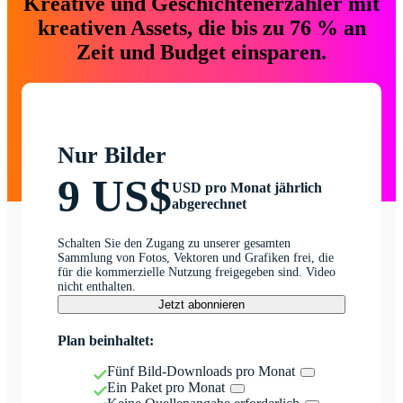
Kreative und Geschichtenerzähler mit
kreativen Assets, die bis zu 76 % an
Zeit und Budget einsparen.
Nur Bilder
9 US$
USD pro Monat jährlich
abgerechnet
Schalten Sie den Zugang zu unserer gesamten
Sammlung von Fotos, Vektoren und Grafiken frei, die
für die kommerzielle Nutzung freigegeben sind. Video
nicht enthalten.
Jetzt abonnieren
Plan beinhaltet:
Fünf Bild-Downloads pro Monat
Ein Paket pro Monat