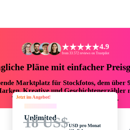
4.9
from 33.572 reviews on Trustpilot
liche Pläne mit einfacher Preis
hrende Marktplatz für Stockfotos, dem über
arken, Kreative und Geschichtenerzähler mi
Jetzt im Angebot!
76 % an Zeit und Budget einsparen.
Jetzt im Angebot!
Unlimited
18 US$
USD pro Monat