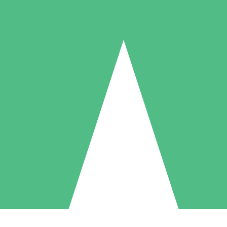
Individuelle Credit-Pakete
 nach Bedarf mit Download-Credits. Keine monatliche Verpflichtung er
1 Download
5 Downloads
10 Downloa
10
15
20
US$
00
US$
00
US$
0