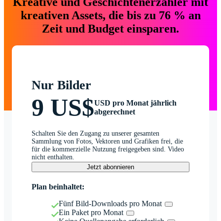
Kreative und Geschichtenerzähler mit
kreativen Assets, die bis zu 76 % an
Zeit und Budget einsparen.
Nur Bilder
9 US$
USD pro Monat jährlich
abgerechnet
Schalten Sie den Zugang zu unserer gesamten
Sammlung von Fotos, Vektoren und Grafiken frei, die
für die kommerzielle Nutzung freigegeben sind. Video
nicht enthalten.
Jetzt abonnieren
Plan beinhaltet:
Fünf Bild-Downloads pro Monat
Ein Paket pro Monat