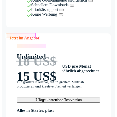
Keine Quellenangabe erforderlich
Schnellere Downloads
Prioritätssupport
Keine Werbung
Jetzt im Angebot!
Jetzt im Angebot!
Unlimited
18 US$
USD pro Monat
jährlich abgerechnet
15 US$
Für größere Kreative, die in großem Maßstab
produzieren und kreative Freiheit verlangen
7-Tage kostenlose Testversion
Alles in Starter, plus: