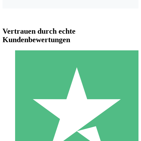
Vertrauen durch echte
Kundenbewertungen
Individuelle Credit-Pakete
Zahlen Sie nach Bedarf mit Download-Credits. Keine
monatliche Verpflichtung erforderlich.
1 Download
10
US$
00